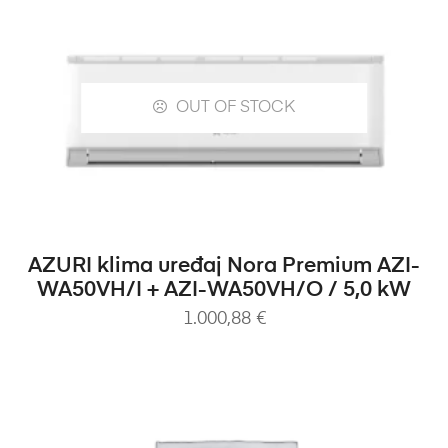
OUT OF STOCK
PROČITAJ VIŠE
AZURI klima uređaj Nora Premium AZI-
WA50VH/I + AZI-WA50VH/O / 5,0 kW
1.000,88
€