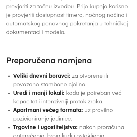
provjeriti za točnu izvedbu. Prije kupnje korisno
je provjeriti dostupnost timera, noćnog načina i
automatskog ponovnog pokretanja u tehničkoj
dokumentaciji modela.
Preporučena namjena
Veliki dnevni boravci:
za otvorene ili
povezane stambene cjeline.
Uredi i manji lokali:
kada je potreban veći
kapacitet i intenzivniji protok zraka.
Apartmani većeg formata:
uz pravilno
pozicioniranje jedinice.
Trgovine i ugostiteljstvo:
nakon proračuna
opterećenja, broja ljudi i ostakljenja.