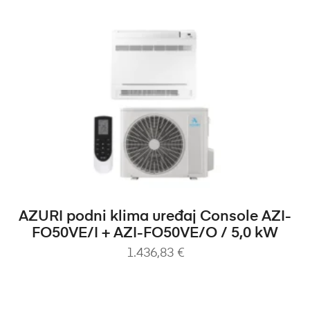
DODAJ U KOŠARICU
AZURI podni klima uređaj Console AZI-
FO50VE/I + AZI-FO50VE/O / 5,0 kW
1.436,83
€