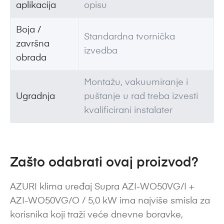
aplikacija
opisu
Boja /
Standardna tvornička
završna
izvedba
obrada
Montažu, vakuumiranje i
Ugradnja
puštanje u rad treba izvesti
kvalificirani instalater
Zašto odabrati ovaj proizvod?
AZURI klima uređaj Supra AZI-WO50VG/I +
AZI-WO50VG/O / 5,0 kW ima najviše smisla za
korisnika koji traži veće dnevne boravke,