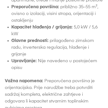
apartmane, urede i manje poslovne prostore
Preporučena površina:
približno 35–55 m²,
ovisno o izolaciji, visini stropa, orijentaciji i
ostakljenju
Kapacitet hlađenja / grijanja:
5,0 kW / 5,6
kW
Glavne prednosti:
prilagođeno zimskom
radu, inverterska regulacija, hlađenje i
grijanje
Upravljanje:
Nije navedeno u postojećem
opisu
Važna napomena:
Preporučena površina je
orijentacijska. Prije narudžbe treba potvrditi
sadržaj kompleta, električne zahtjeve i
odgovara li kapacitet stvarnim toplinskim
gubicima prostora.