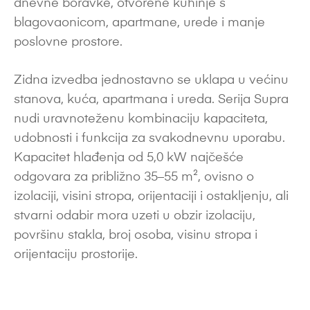
dnevne boravke, otvorene kuhinje s
blagovaonicom, apartmane, urede i manje
poslovne prostore.
Zidna izvedba jednostavno se uklapa u većinu
stanova, kuća, apartmana i ureda. Serija Supra
nudi uravnoteženu kombinaciju kapaciteta,
udobnosti i funkcija za svakodnevnu uporabu.
Kapacitet hlađenja od 5,0 kW najčešće
odgovara za približno 35–55 m², ovisno o
izolaciji, visini stropa, orijentaciji i ostakljenju, ali
stvarni odabir mora uzeti u obzir izolaciju,
površinu stakla, broj osoba, visinu stropa i
orijentaciju prostorije.