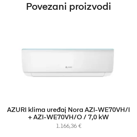
Povezani proizvodi
DODAJ U KOŠARICU
AZURI klima uređaj Nora AZI-WE70VH/I
+ AZI-WE70VH/O / 7,0 kW
1.166,36
€