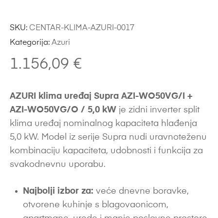
SKU:
CENTAR-KLIMA-AZURI-0017
Kategorija:
Azuri
1.156,09
€
AZURI klima uređaj Supra AZI-WO50VG/I +
AZI-WO50VG/O / 5,0 kW
je zidni inverter split
klima uređaj nominalnog kapaciteta hlađenja
5,0 kW. Model iz serije Supra nudi uravnoteženu
kombinaciju kapaciteta, udobnosti i funkcija za
svakodnevnu uporabu.
Najbolji izbor za:
veće dnevne boravke,
otvorene kuhinje s blagovaonicom,