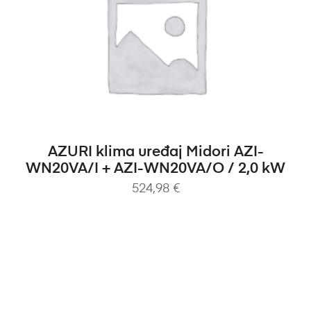
DODAJ U KOŠARICU
AZURI klima uređaj Midori AZI-
WN20VA/I + AZI-WN20VA/O / 2,0 kW
524,98
€