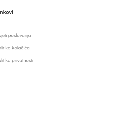
inkovi
jeti poslovanja
litika kolačića
litika privatnosti