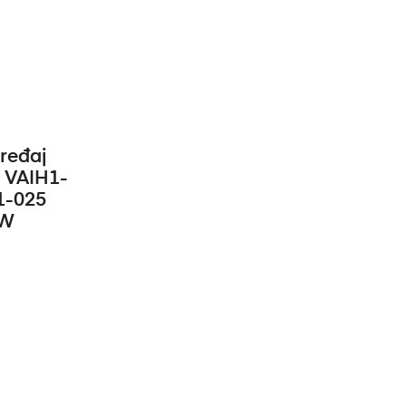
RICU
ređaj
 VAIH1-
1-025
kW