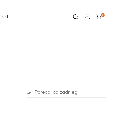
0
ntakt
Poredaj od zadnjeg