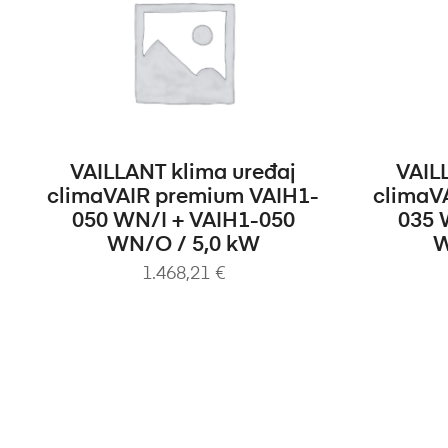
DODAJ U KOŠARICU
D
VAILLANT klima uređaj
VAIL
climaVAIR premium VAIH1-
climaV
050 WN/I + VAIH1-050
035 
WN/O / 5,0 kW
W
1.468,21
€