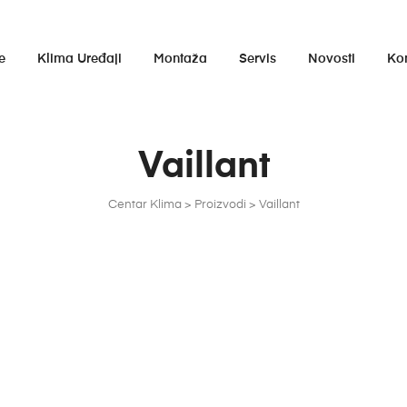
e
Klima Uređaji
Montaža
Servis
Novosti
Ko
Vaillant
Centar Klima
>
Proizvodi
>
Vaillant