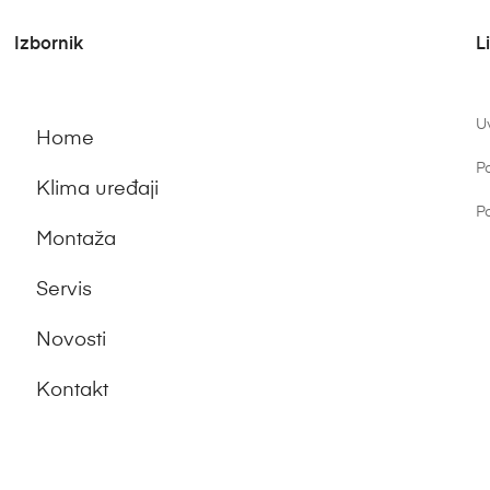
Izbornik
L
Uv
Home
Po
Klima uređaji
Po
Montaža
Servis
Novosti
Kontakt