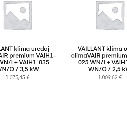
ODAJ U KOŠARICU
DODAJ U KOŠA
LANT klima uređaj
VAILLANT klima u
AIR premium VAIH1-
climaVAIR premium
WN/I + VAIH1-035
025 WN/I + VAIH
N/O / 3,5 kW
WN/O / 2,5 
1.075,45
€
1.009,62
€