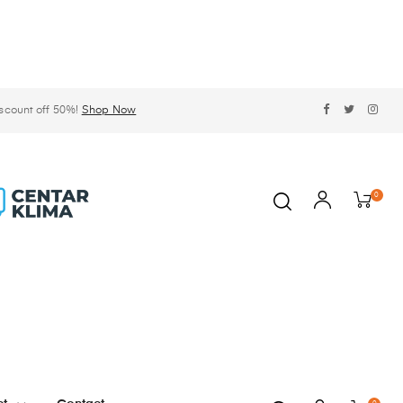
scount off 50%!
Shop Now
0